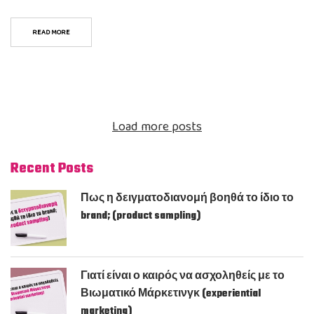
READ MORE
Load more posts
Recent Posts
Πως η δειγματοδιανομή βοηθά το ίδιο το
brand; (product sampling)
Γιατί είναι ο καιρός να ασχοληθείς με το
Βιωματικό Μάρκετινγκ (experiential
marketing)